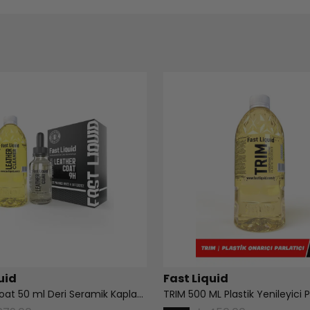
uid
Fast Liquid
Leather Coat 50 ml Deri Seramik Kaplama ve Leather Cleaner 500 ml Deri Temizleyici Set Paket