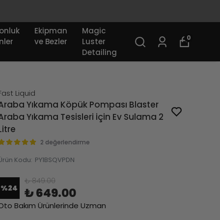
onluk
Ekipman
Magic
0
nler
ve Bezler
Luster
Detailing
Fast Liquid
Araba Yıkama Köpük Pompası Blaster
Araba Yıkama Tesisleri için Ev Sulama 2
Litre
2 değerlendirme
Ürün Kodu
:
PY1BSQVPDN
₺ 849.00
%
24
₺ 649.00
Oto Bakım Ürünlerinde Uzman