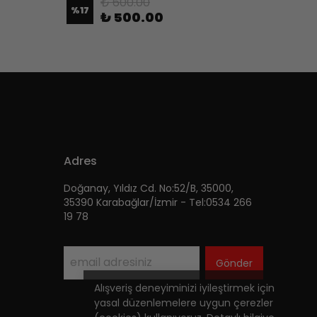
₺ 600.00
%
17
%
18
₺ 500.00
Adres
Doğanay, Yıldız Cd. No:52/B, 35000,
35390 Karabağlar/İzmir - Tel:0534 266
19 78
Gönder
Alışveriş deneyiminizi iyileştirmek için
yasal düzenlemelere uygun çerezler