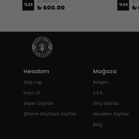
₺ 650.00
₺ 
%
23
%
34
₺ 500.00
₺ 
Hesabım
Mağaza
Giriş Yap
İletişim
Kayıt Ol
S.S.S
Sepet Sayfası
Giriş Sayfası
Şifremi Unuttum Sayfası
Hesabım Sayfası
Blog