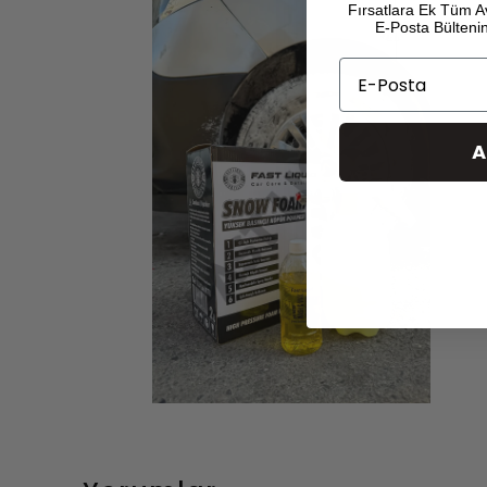
Fırsatlara Ek Tüm A
E-Posta Bülten
Email
A