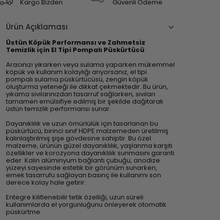
Kargo Bizden
Güvenli Ödeme
Ürün Açıklaması
Üstün Köpük Performansı ve Zahmetsiz
Temizlik için El Tipi Pompalı Püskürtücü
Aracınızı yıkarken veya sulama yaparken mükemmel
köpük ve kullanım kolaylığı arıyorsanız, el tipi
pompalı sulama püskürtücüsü, zengin köpük
oluşturma yeteneği ile dikkat çekmektedir. Bu ürün,
yıkama sıvılarınızdan tasarruf sağlarken, sıvıları
tamamen emülsifiye edilmiş bir şekilde dağıtarak
üstün temizlik performansı sunar.
Dayanıklılık ve uzun ömürlülük için tasarlanan bu
püskürtücü, birinci sınıf HDPE malzemeden üretilmiş
kalınlaştırılmış şişe gövdesine sahiptir. Bu özel
malzeme, ürünün güzel dayanıklılık, yaşlanma karşıtı
özellikler ve korozyona dayanıklılık sunmasını garanti
eder. Kalın alüminyum bağlantı çubuğu, anodize
yüzeyi sayesinde estetik bir görünüm sunarken,
emek tasarrufu sağlayan basınç ile kullanımı son
derece kolay hale getirir.
Entegre kilitlenebilir tetik özelliği, uzun süreli
kullanımlarda el yorgunluğunu önleyerek otomatik
püskürtme