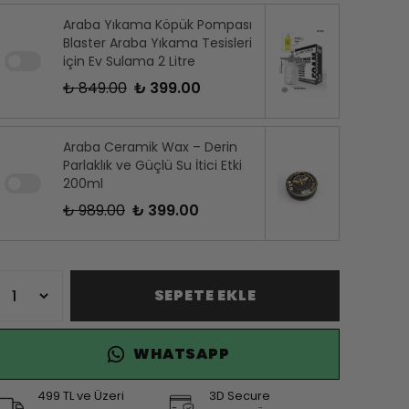
Araba Yıkama Köpük Pompası
Blaster Araba Yıkama Tesisleri
için Ev Sulama 2 Litre
₺ 849.00
₺ 399.00
Araba Ceramik Wax – Derin
Parlaklık ve Güçlü Su İtici Etki
200ml
₺ 989.00
₺ 399.00
SEPETE EKLE
WHATSAPP
499 TL ve Üzeri
3D Secure