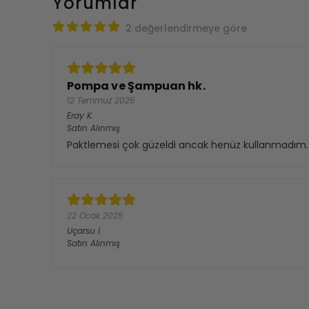
Yorumlar
2 değerlendirmeye göre
Pompa ve Şampuan hk.
12 Temmuz 2025
Eray
K.
Satın Alınmış
Paktlemesi çok güzeldi ancak henüz kullanmadım.
22 Ocak 2025
Uçarsu
İ.
Satın Alınmış