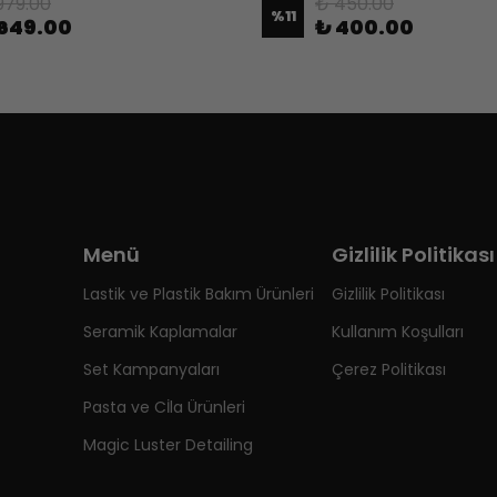
979.00
₺ 450.00
%
11
649.00
₺ 400.00
Menü
Gizlilik Politikası
Lastik ve Plastik Bakım Ürünleri
Gizlilik Politikası
Seramik Kaplamalar
Kullanım Koşulları
Set Kampanyaları
Çerez Politikası
Pasta ve Cİla Ürünleri
Magic Luster Detailing