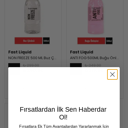
Fast Liquid
Fast Liquid
NON FREEZE 500 ML Buz Çözücü
ANTI FOG 500ML Buğu Önleyici
₺ 299.00
₺ 349.00
%
16
%
9
₺ 250.00
₺ 319.00
SEPETE EKLE
SEPETE EKLE
Fırsatlardan İlk Sen Haberdar
Ol!
Fırsatlara Ek Tüm Avantajlardan Yararlanmak İçin