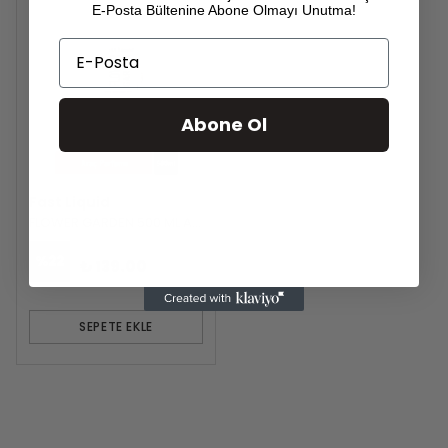
E-Posta Bültenine Abone Olmayı Unutma!
Email
Abone Ol
Fast Liquid
FLOWER GARDEN 500 ML Araç Parfümü
₺ 179.00
%
22
₺ 139.00
SEPETE EKLE