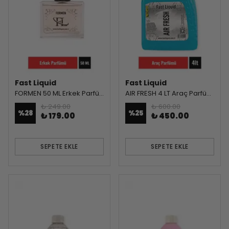
Fast Liquid
Fast Liquid
FORMEN 50 ML Erkek Parfümü
AIR FRESH 4 LT Araç Parfümü
₺ 249.00
₺ 600.00
%
28
%
25
₺ 179.00
₺ 450.00
SEPETE EKLE
SEPETE EKLE