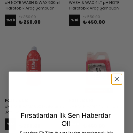
pH NOTR WASH & WAX 500ml
WASH & WAX 4 LT pH NOTR
Hidrofobik Araç Şampuanı
Hidrofobik Araç Şampuanı
₺ 350.00
₺ 550.00
%
29
%
18
₺ 250.00
₺ 450.00
Fast Liquid
Fast Liquid
pH NOTR FOAM 500 ML Seramik
pH NOTR FOAM 4 LT Seramik
Bazlı Şampuan
Bazlı Şampuan
Fırsatlardan İlk Sen Haberdar
₺ 300.00
₺ 800.00
Ol!
%
17
%
44
₺ 250.00
₺ 450.00