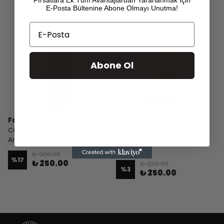
Fırsatlara Ek Tüm Avantajlardan Yararlanmak İçin
E-Posta Bültenine Abone Olmayı Unutma!
Email
Abone Ol
Fast Liquid
Fast Liquid
COLOR FOAM 500 ML Renkli
MICROFIBER FOAM 500 ML
Araç Şampuanı (PEMBE)
Mikrofiber Bez Yıkama
Şampuanı
₺ 300.00
%
17
₺ 250.00
₺ 259.00
%
3
₺ 250.00