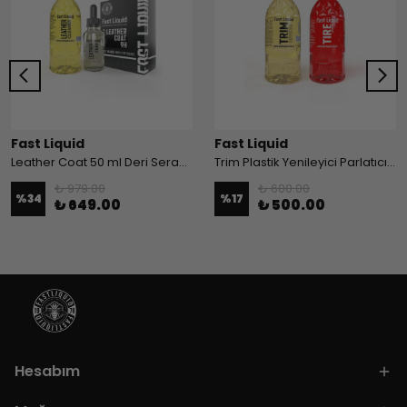
Fast Liquid
Fast Liquid
Leather Coat 50 ml Deri Seramik Kaplama ve Leather Cleaner 500 ml Deri Temizleyici Set Paket
Trim Plastik Yenileyici Parlatıcı Onarıcı ve Tire Lastik Parlatıcı 500ml
₺ 979.00
₺ 600.00
%
34
%
17
₺ 649.00
₺ 500.00
Hesabım