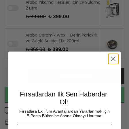
Araba Yıkama Tesisleri için Ev Sulama
2 Litre
₺ 849.00
₺ 399.00
Araba Ceramik Wax – Derin Parlaklık
ve Güçlü Su İtici Etki 200ml
₺ 989.00
₺ 399.00
SEPETE EKLE
Fırsatlardan İlk Sen Haberdar
WHATSAPP
Ol!
499 TL ve Üzeri Kargo Bizden
Fırsatlara Ek Tüm Avantajlardan Yararlanmak İçin
E-Posta Bültenine Abone Olmayı Unutma!
3D Secure Güvenli Ödeme
Email