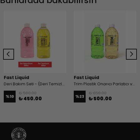
Bunlarada bakabilirsin
Fast Liquid
Fast Liquid
Deri Bakım Seti - (Deri Temizleyici & Bakım Kremi)
Trim Plastik Onarıcı Parlatıcı ve Vinly Plastik Temizleyici Set Paket
₺ 500.00
₺ 650.00
%
10
%
23
₺ 450.00
₺ 500.00