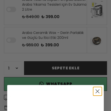
Araba Yıkama Tesisleri için Ev Sulama
2 Litre
₺ 849.00
₺ 399.00
Araba Ceramik Wax – Derin Parlaklık
ve Güçlü Su İtici Etki 200ml
₺ 989.00
₺ 399.00
SEPETE EKLE
WHATSAPP
499 TL ve Üzeri Kargo Bizden
3D Secure Güvenli Ödeme