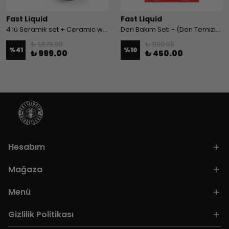
Fast Liquid
Fast Liquid
4 lü Seramik set + Ceramic wax
Deri Bakım Seti - (Deri Temizleyici & Bakım Kremi)
₺ 1,679.00
₺ 500.00
%
41
%
10
₺ 999.00
₺ 450.00
Hesabım
Mağaza
Menü
Gizlilik Politikası