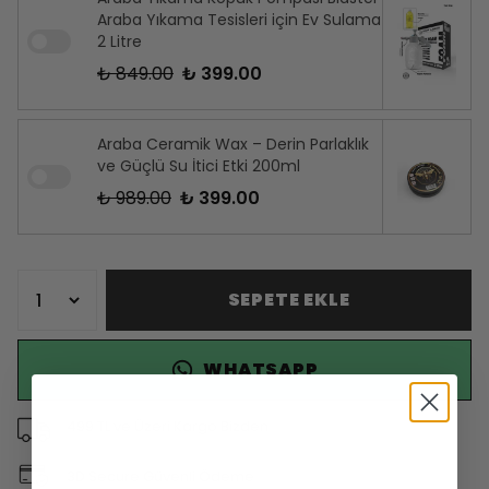
Araba Yıkama Tesisleri için Ev Sulama
2 Litre
₺ 849.00
₺ 399.00
Araba Ceramik Wax – Derin Parlaklık
ve Güçlü Su İtici Etki 200ml
₺ 989.00
₺ 399.00
SEPETE EKLE
WHATSAPP
499 TL ve Üzeri Kargo Bizden
3D Secure Güvenli Ödeme