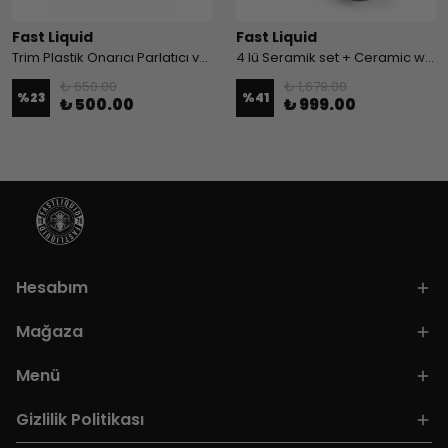
Fast Liquid
Fast Liquid
Trim Plastik Onarıcı Parlatıcı ve Vinly Plastik Temizleyici Set Paket
4 lü Seramik set + Ceramic wax
₺ 650.00
₺ 1,679.00
%
23
%
41
₺ 500.00
₺ 999.00
Hesabım
Mağaza
Menü
Gizlilik Politikası