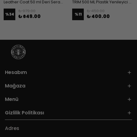
Leather Coat 50 ml Deri Seramik Kaplama ve Leather Cleaner 500 ml Deri Temizleyici Set Paket
TRIM 500 ML Plastik Yenileyici Parlatıcı Onarıcı
₺ 979.00
₺ 450.00
%
34
%
11
₺ 649.00
₺ 400.00
Hesabım
Mağaza
Menü
Gizlilik Politikası
Adres