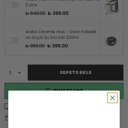
2 Litre
₺ 849.00
₺ 399.00
Araba Ceramik Wax – Derin Parlaklık
ve Güçlü Su İtici Etki 200ml
₺ 989.00
₺ 399.00
SEPETE EKLE
WHATSAPP
499 TL ve Üzeri Kargo Bizden
3D Secure Güvenli Ödeme