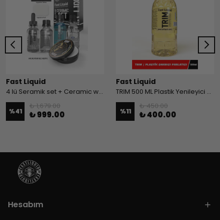
Fast Liquid
Fast Liquid
4 lü Seramik set + Ceramic wax
TRIM 500 ML Plastik Yenileyici Parlatıcı Onarıcı
₺ 1,679.00
₺ 450.00
%
41
%
11
₺ 999.00
₺ 400.00
Hesabım