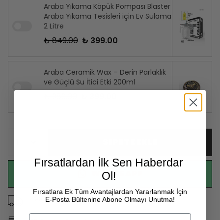
Araba Yıkama Köpük Pompası Blaster
Araba Yıkama Tesisleri için Ev Sulama
2 Litre
₺ 849.00
₺ 399.00
Araba Ceramik Wax – Derin Parlaklık
ve Güçlü Su İtici Etki 200ml
₺ 989.00
₺ 399.00
SEPETE EKLE
Fırsatlardan İlk Sen Haberdar
WHATSAPP
Ol!
Fırsatlara Ek Tüm Avantajlardan Yararlanmak İçin
499 TL ve Üzeri Kargo Bizden
E-Posta Bültenine Abone Olmayı Unutma!
Email